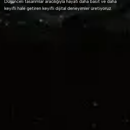
Düşünceli tasarımlar aracılığıyla hayatı daha basit ve daha
keyifli hale getiren keyifli dijital deneyimler üretiyoruz.